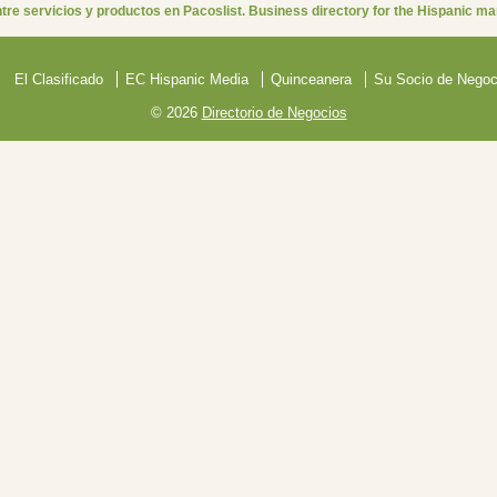
re servicios y productos en Pacoslist. Business directory for the Hispanic ma
El Clasificado
EC Hispanic Media
Quinceanera
Su Socio de Negoc
© 2026
Directorio de Negocios